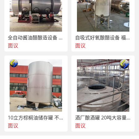
全自动酱油醋酿造设备 制曲蒸料一体机
自吸式好氧酿醋设备 福林斯技术白醋液态发酵罐
面议
面议
10立方棕榈油储存罐 不锈钢 油储油罐
酒厂酿酒罐 20吨大容量304不锈钢储酒罐
面议
面议