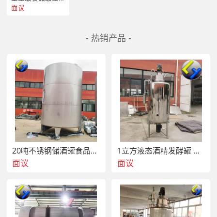
面议
- 热销产品 -
20吨不锈钢储酒罐食品级储油罐 3 型储存醋罐
1立方液态酒精发酵罐 立式带腿不锈钢储存酒罐
面议
面议